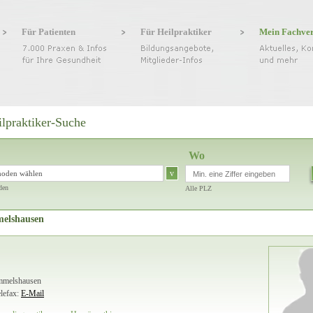
Für Patienten
Für Heilpraktiker
Mein Fachve
ilpraktiker-Suche
Wo
v
hoden wählen
den
Alle PLZ
melshausen
Emmelshausen
lefax:
E-Mail