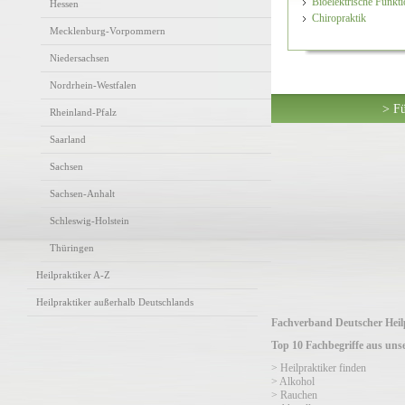
Bioelektrische Funkt
Hessen
Chiropraktik
Mecklenburg-Vorpommern
Niedersachsen
Nordrhein-Westfalen
> Fü
Rheinland-Pfalz
Saarland
Sachsen
Sachsen-Anhalt
Schleswig-Holstein
Thüringen
Heilpraktiker A-Z
Heilpraktiker außerhalb Deutschlands
Fachverband Deutscher Heilp
Top 10 Fachbegriffe aus un
> Heilpraktiker finden
> Alkohol
> Rauchen