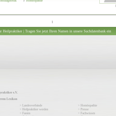
ionsdiagnostik
Homöopathie
1
r Heilpraktiker | Tragen Sie jetzt Ihren Namen in unsere Suchdatenbank ein
raktiker e.V.
serem Lexikon
> Landesverbände
> Homöopathie
> Heilpraktiker werden
> Presse
> Fasten
> Fachwissen