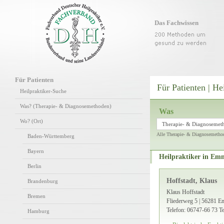
Das Fachwissen
Für Patienten
Für Patienten | He
Heilpraktiker-Suche
Was? (Therapie- & Diagnosemethoden)
Was
Wo? (Ort)
Therapie- & Diagnosemet
Alle Therapie- & Diagnosemetho
Baden-Württemberg
Bayern
Heilpraktiker in Em
Berlin
Hoffstadt, Klaus
Brandenburg
Klaus Hoffstadt
Bremen
Fliederweg 5 | 56281 
Telefon: 06747-66 73
Te
Hamburg