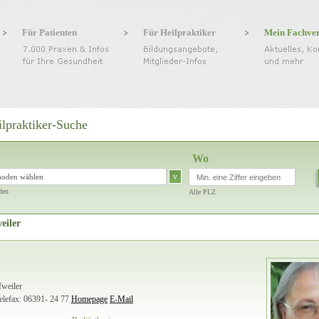
Für Patienten
Für Heilpraktiker
Mein Fachve
ilpraktiker-Suche
Wo
v
hoden wählen
den
Alle PLZ
eiler
fweiler
elefax: 06391- 24 77
Homepage
E-Mail