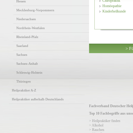
Chiropraktik
Hessen
Homöopathie
Mecklenburg-Vorpommern
Kinderheilkunde
Niedersachsen
Nordrhein-Westfalen
Rheinland-Pfalz
Saarland
> Fü
Sachsen
Sachsen-Anhalt
Schleswig-Holstein
Thüringen
Heilpraktiker A-Z
Heilpraktiker außerhalb Deutschlands
Fachverband Deutscher Heilp
Top 10 Fachbegriffe aus un
> Heilpraktiker finden
> Alkohol
> Rauchen