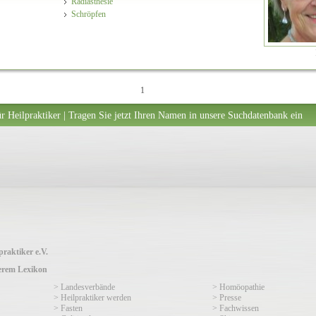
Radiästhesie
Schröpfen
1
r Heilpraktiker | Tragen Sie jetzt Ihren Namen in unsere Suchdatenbank ein
raktiker e.V.
serem Lexikon
> Landesverbände
> Homöopathie
> Heilpraktiker werden
> Presse
> Fasten
> Fachwissen