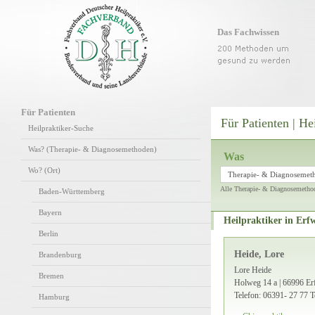
Das Fachwissen
Für Patienten
Für Patienten | He
Heilpraktiker-Suche
Was? (Therapie- & Diagnosemethoden)
Was
Wo? (Ort)
Therapie- & Diagnosemet
Alle Therapie- & Diagnosemetho
Baden-Württemberg
Bayern
Heilpraktiker in Erfw
Berlin
Heide, Lore
Brandenburg
Lore Heide
Bremen
Holweg 14 a | 66996 Er
Telefon: 06391- 27 77
T
Hamburg