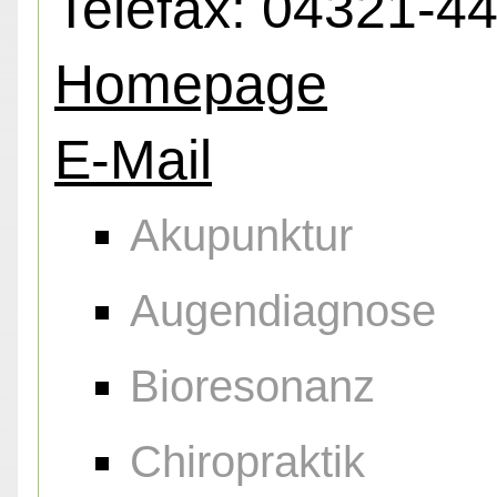
Telefax: 04321-4
Homepage
E-Mail
Akupunktur
Augendiagnose
Bioresonanz
Chiropraktik