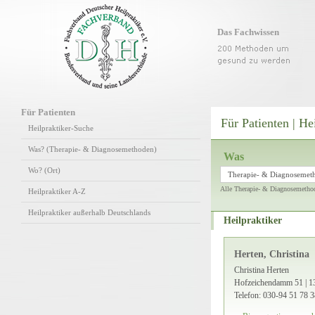
Das Fachwissen
Für Patienten
Für Patienten | He
Heilpraktiker-Suche
Was? (Therapie- & Diagnosemethoden)
Was
Wo? (Ort)
Therapie- & Diagnosemet
Alle Therapie- & Diagnosemetho
Heilpraktiker A-Z
Heilpraktiker außerhalb Deutschlands
Heilpraktiker
Herten, Christina
Christina Herten
Hofzeichendamm 51 | 1
Telefon: 030-94 51 78 3