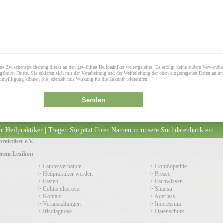
ne Zwischenspeicherung direkt an den gewählten Heilpraktiker weitergeleitet. Es erfolgt keine andere Verwendu
gabe an Dritte. Sie erklären sich mit der Verarbeitung und der Weiterleitung der oben eingetragenen Daten an un
Einwilligung können Sie jederzeit mit Wirkung für die Zukunft widerrufen.
Senden
r Heilpraktiker | Tragen Sie jetzt Ihren Namen in unsere Suchdatenbank ein
raktiker e.V.
serem Lexikon
> Landesverbände
> Homöopathie
> Heilpraktiker werden
> Presse
> Fasten
> Fachwissen
> Colitis ulcerosa
> Shiatsu
> Kontakt
> Aderlass
> Veranstaltungen
> Impressum
> Irisdiagnose
> Datenschutz