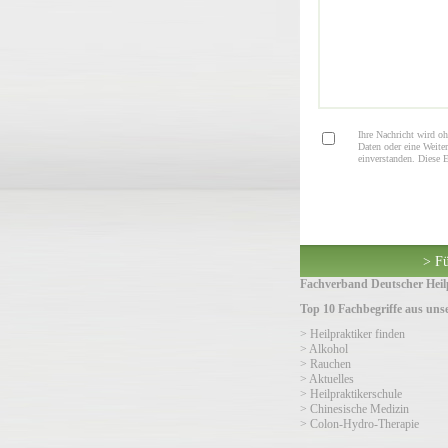
Ihre Nachricht wird oh
Daten oder eine Weiter
einverstanden. Diese 
> Fü
Fachverband Deutscher Heilp
Top 10 Fachbegriffe aus un
> Heilpraktiker finden
> Alkohol
> Rauchen
> Aktuelles
> Heilpraktikerschule
> Chinesische Medizin
> Colon-Hydro-Therapie