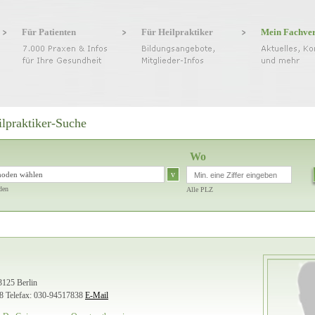
Für Patienten
Für Heilpraktiker
Mein Fachve
ilpraktiker-Suche
Wo
v
hoden wählen
den
Alle PLZ
3125 Berlin
8
Telefax: 030-94517838
E-Mail