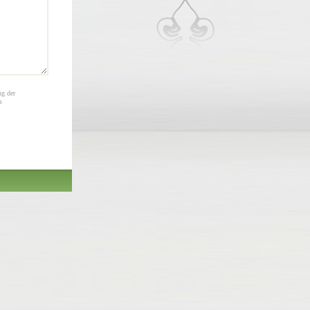
ng der
s