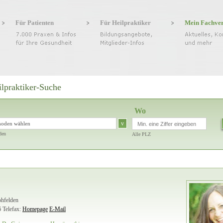
Für Patienten
Für Heilpraktiker
Mein Fachve
ilpraktiker-Suche
Wo
v
hoden wählen
den
Alle PLZ
ohfelden
6
Telefax:
Homepage
E-Mail