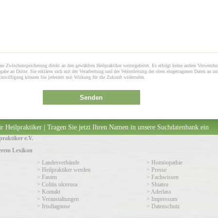
ne Zwischenspeicherung direkt an den gewählten Heilpraktiker weitergeleitet. Es erfolgt keine andere Verwendu
gabe an Dritte. Sie erklären sich mit der Verarbeitung und der Weiterleitung der oben eingetragenen Daten an un
Einwilligung können Sie jederzeit mit Wirkung für die Zukunft widerrufen.
Senden
r Heilpraktiker | Tragen Sie jetzt Ihren Namen in unsere Suchdatenbank ein
raktiker e.V.
serem Lexikon
> Landesverbände
> Homöopathie
> Heilpraktiker werden
> Presse
> Fasten
> Fachwissen
> Colitis ulcerosa
> Shiatsu
> Kontakt
> Aderlass
> Veranstaltungen
> Impressum
> Irisdiagnose
> Datenschutz