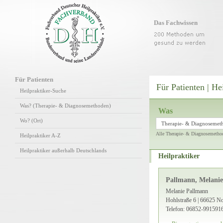
Das Fachwissen
Für Patienten
Für Patienten | He
Heilpraktiker-Suche
Was? (Therapie- & Diagnosemethoden)
Was
Wo? (Ort)
Therapie- & Diagnosemet
Alle Therapie- & Diagnosemetho
Heilpraktiker A-Z
Heilpraktiker außerhalb Deutschlands
Heilpraktiker
Pallmann, Melanie
Melanie Pallmann
Hohlstraße 6 | 66625 N
Telefon: 06852-991591