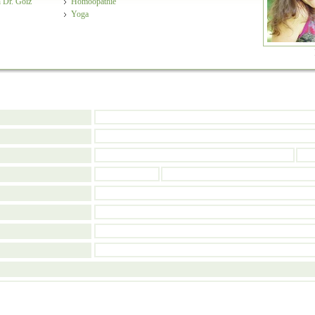
 Dr. Goiz
Homöopathie
Yoga