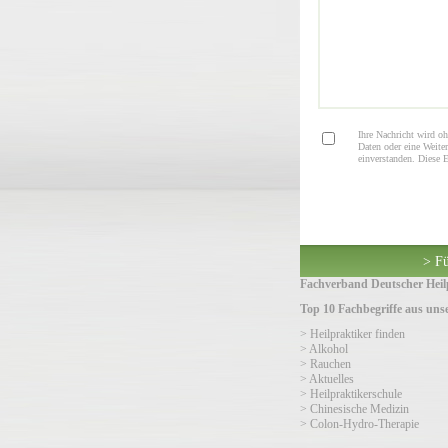
Ihre Nachricht wird oh
Daten oder eine Weiter
einverstanden. Diese 
> Fü
Fachverband Deutscher Heilp
Top 10 Fachbegriffe aus un
> Heilpraktiker finden
> Alkohol
> Rauchen
> Aktuelles
> Heilpraktikerschule
> Chinesische Medizin
> Colon-Hydro-Therapie