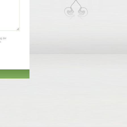
ng der
s