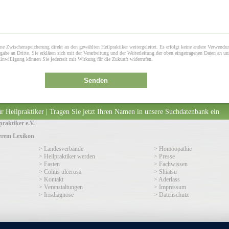
ne Zwischenspeicherung direkt an den gewählten Heilpraktiker weitergeleitet. Es erfolgt keine andere Verwendu
gabe an Dritte. Sie erklären sich mit der Verarbeitung und der Weiterleitung der oben eingetragenen Daten an un
Einwilligung können Sie jederzeit mit Wirkung für die Zukunft widerrufen.
Senden
r Heilpraktiker | Tragen Sie jetzt Ihren Namen in unsere Suchdatenbank ein
raktiker e.V.
serem Lexikon
> Landesverbände
> Homöopathie
> Heilpraktiker werden
> Presse
> Fasten
> Fachwissen
> Colitis ulcerosa
> Shiatsu
> Kontakt
> Aderlass
> Veranstaltungen
> Impressum
> Irisdiagnose
> Datenschutz