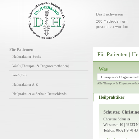
Das Fachwissen
Für Patienten
Für Patienten | He
Heilpraktiker-Suche
Was? (Therapie- & Diagnosemethoden)
Was
Wo? (Ort)
Therapie- & Diagnosemet
Alle Therapie- & Diagnosemetho
Heilpraktiker A-Z
Heilpraktiker außerhalb Deutschlands
Heilpraktiker
Schuster, Christine
Christine Schuster
Wiesenstr. 10 | 67433 N
Telefon: 06321-9 70 43