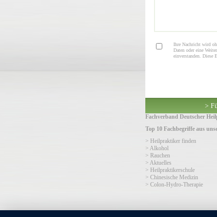
Ihre Nachricht wird oh
Daten oder eine Weiter
einverstanden. Diese 
> Fü
Fachverband Deutscher Heilp
Top 10 Fachbegriffe aus un
> Heilpraktiker finden
> Alkohol
> Rauchen
> Aktuelles
> Heilpraktikerschule
> Chinesische Medizin
> Colon-Hydro-Therapie