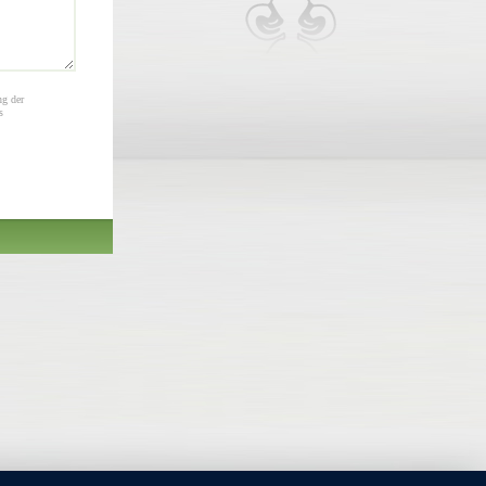
ng der
s