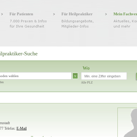
Für Patienten
Für Heilpraktiker
Mein Fachve
ilpraktiker-Suche
Wo
v
hoden wählen
den
Alle PLZ
eustadt
 77
Telefax:
E-Mail