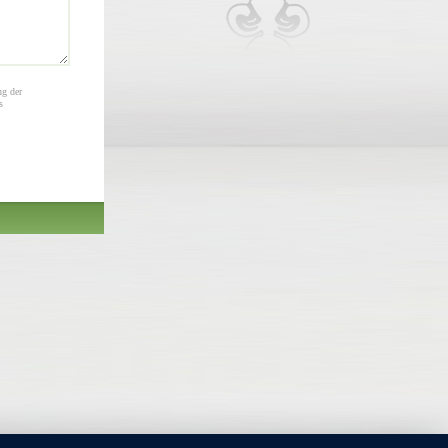
ng der
s