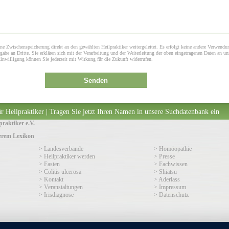
ne Zwischenspeicherung direkt an den gewählten Heilpraktiker weitergeleitet. Es erfolgt keine andere Verwendu
gabe an Dritte. Sie erklären sich mit der Verarbeitung und der Weiterleitung der oben eingetragenen Daten an un
Einwilligung können Sie jederzeit mit Wirkung für die Zukunft widerrufen.
Senden
r Heilpraktiker | Tragen Sie jetzt Ihren Namen in unsere Suchdatenbank ein
raktiker e.V.
serem Lexikon
> Landesverbände
> Homöopathie
> Heilpraktiker werden
> Presse
> Fasten
> Fachwissen
> Colitis ulcerosa
> Shiatsu
> Kontakt
> Aderlass
> Veranstaltungen
> Impressum
> Irisdiagnose
> Datenschutz