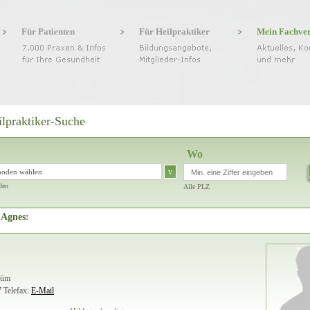
Für Patienten
Für Heilpraktiker
Mein Fachve
ilpraktiker-Suche
Wo
v
hoden wählen
den
Alle PLZ
 Agnes:
rüm
7
Telefax:
E-Mail