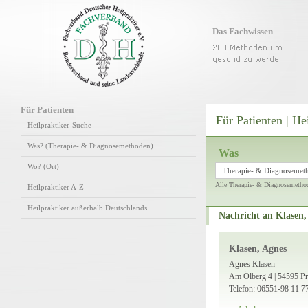
Das Fachwissen
Für Patienten
Für Patienten | He
Heilpraktiker-Suche
Was? (Therapie- & Diagnosemethoden)
Was
Wo? (Ort)
Therapie- & Diagnosemet
Alle Therapie- & Diagnosemetho
Heilpraktiker A-Z
Heilpraktiker außerhalb Deutschlands
Nachricht an Klasen,
Klasen, Agnes
Agnes Klasen
Am Ölberg 4 | 54595 P
Telefon: 06551-98 11 7