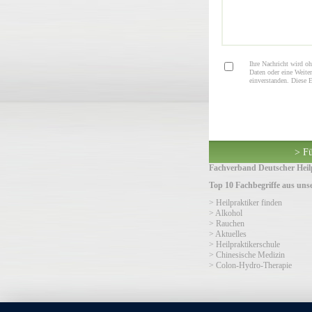
Ihre Nachricht wird oh
Daten oder eine Weiter
einverstanden. Diese 
> Fü
Fachverband Deutscher Heilp
Top 10 Fachbegriffe aus un
> Heilpraktiker finden
> Alkohol
> Rauchen
> Aktuelles
> Heilpraktikerschule
> Chinesische Medizin
> Colon-Hydro-Therapie