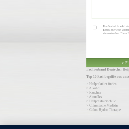
Ihre Nachricht wird oh
Daten oder eine Weiter
einverstanden. Diese 
> Fü
Fachverband Deutscher Heilp
Top 10 Fachbegriffe aus un
> Heilpraktiker finden
> Alkohol
> Rauchen
> Aktuelles
> Heilpraktikerschule
> Chinesische Medizin
> Colon-Hydro-Therapie