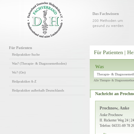
Das Fachwissen
Für Patienten
Für Patienten | He
Heilpraktiker-Suche
Was? (Therapie- & Diagnosemethoden)
Was
Wo? (Ort)
Therapie- & Diagnosemet
Alle Therapie- & Diagnosemetho
Heilpraktiker A-Z
Heilpraktiker außerhalb Deutschlands
Nachricht an Prochn
Prochnow, Anke
Anke Prochnow
II. Rickerter Weg 24 | 
Telefon: 04331-69 78 2