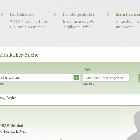
Für Patienten
Für Heilpraktiker
Mein Fachve
ilpraktiker-Suche
Wo
v
hoden wählen
den
Alle PLZ
ow, Anke:
24782 Büdelsdorf
66
Telefax:
E-Mail