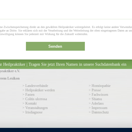
ne Zwischenspeicherung direkt an den gewählten Heilpraktiker weitergeleitet. Es erfolgt keine andere Verwendu
gabe an Dritte. Sie erklären sich mit der Verarbeitung und der Weiterleitung der oben eingetragenen Daten an un
Einwilligung können Sie jederzeit mit Wirkung für die Zukunft widerrufen.
Senden
r Heilpraktiker | Tragen Sie jetzt Ihren Namen in unsere Suchdatenbank ein
raktiker e.V.
serem Lexikon
> Landesverbände
> Homöopathie
> Heilpraktiker werden
> Presse
> Fasten
> Fachwissen
> Colitis ulcerosa
> Shiatsu
> Kontakt
> Aderlass
> Veranstaltungen
> Impressum
> Irisdiagnose
> Datenschutz