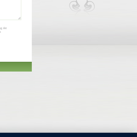
ng der
s