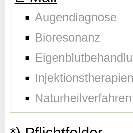
Augendiagnose
Bioresonanz
Eigenblutbehandl
Injektionstherapie
Naturheilverfahren
*) Pflichtfelder