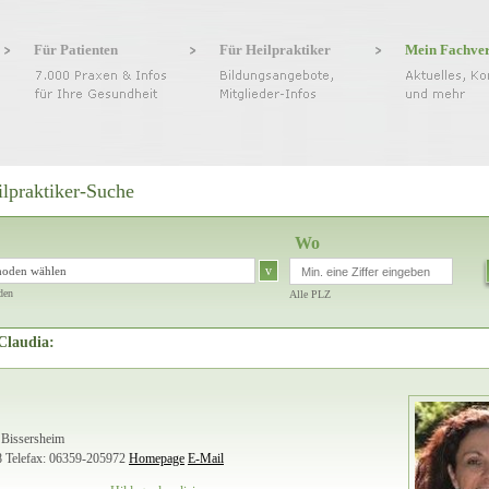
Für Patienten
Für Heilpraktiker
Mein Fachve
ilpraktiker-Suche
Wo
v
hoden wählen
den
Alle PLZ
Claudia:
 Bissersheim
8
Telefax: 06359-205972
Homepage
E-Mail