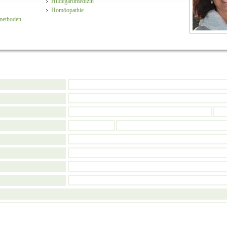
Hildegardmedizin
Homöopathie
methoden