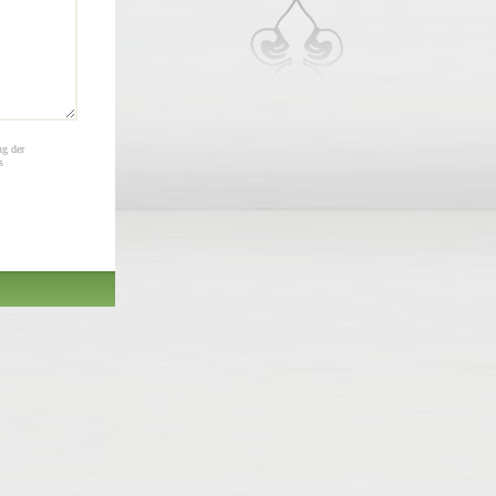
ng der
s