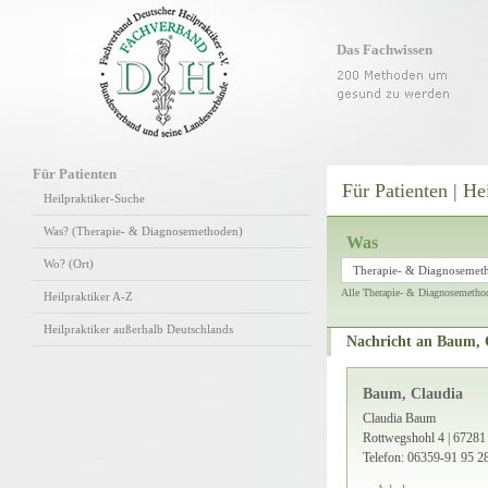
Das Fachwissen
Für Patienten
Für Patienten | He
Heilpraktiker-Suche
Was? (Therapie- & Diagnosemethoden)
Was
Wo? (Ort)
Therapie- & Diagnosemet
Alle Therapie- & Diagnosemetho
Heilpraktiker A-Z
Heilpraktiker außerhalb Deutschlands
Nachricht an Baum, 
Baum, Claudia
Claudia Baum
Rottwegshohl 4 | 67281
Telefon: 06359-91 95 2