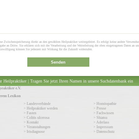
ne Zwischenspeicherung direkt an den gewählten Heilpraktiker weitergeleitet. Es erfolgt keine andere Verwendu
gabe an Dritte. Sie erklären sich mit der Verarbeitung und der Weiterleitung der oben eingetragenen Daten an un
Einwilligung können Sie jederzeit mit Wirkung für die Zukunft widerrufen.
Senden
r Heilpraktiker | Tragen Sie jetzt Ihren Namen in unsere Suchdatenbank ein
raktiker e.V.
serem Lexikon
> Landesverbände
> Homöopathie
> Heilpraktiker werden
> Presse
> Fasten
> Fachwissen
> Colitis ulcerosa
> Shiatsu
> Kontakt
> Aderlass
> Veranstaltungen
> Impressum
> Irisdiagnose
> Datenschutz