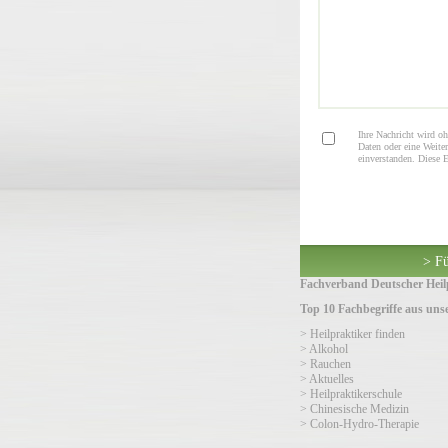
Ihre Nachricht wird oh
Daten oder eine Weiter
einverstanden. Diese 
> Fü
Fachverband Deutscher Heilp
Top 10 Fachbegriffe aus un
> Heilpraktiker finden
> Alkohol
> Rauchen
> Aktuelles
> Heilpraktikerschule
> Chinesische Medizin
> Colon-Hydro-Therapie