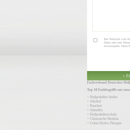
Ihre Nachricht wird oh
Daten oder eine Weiter
einverstanden. Diese 
> Fü
Fachverband Deutscher Heilp
Top 10 Fachbegriffe aus un
> Heilpraktiker finden
> Alkohol
> Rauchen
> Aktuelles
> Heilpraktikerschule
> Chinesische Medizin
> Colon-Hydro-Therapie