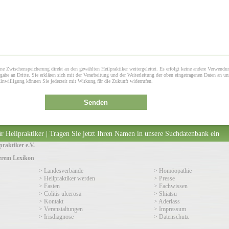
ne Zwischenspeicherung direkt an den gewählten Heilpraktiker weitergeleitet. Es erfolgt keine andere Verwendu
gabe an Dritte. Sie erklären sich mit der Verarbeitung und der Weiterleitung der oben eingetragenen Daten an un
Einwilligung können Sie jederzeit mit Wirkung für die Zukunft widerrufen.
Senden
r Heilpraktiker | Tragen Sie jetzt Ihren Namen in unsere Suchdatenbank ein
raktiker e.V.
serem Lexikon
> Landesverbände
> Homöopathie
> Heilpraktiker werden
> Presse
> Fasten
> Fachwissen
> Colitis ulcerosa
> Shiatsu
> Kontakt
> Aderlass
> Veranstaltungen
> Impressum
> Irisdiagnose
> Datenschutz