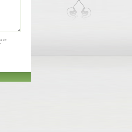
ng der
s