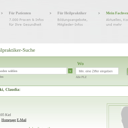
Für Patienten
Für Heilpraktiker
Mein Fachve
ilpraktiker-Suche
Wo
v
hoden wählen
den
Alle PLZ
ki, Claudia:
105 Kiel
1
Homepage
E-Mail