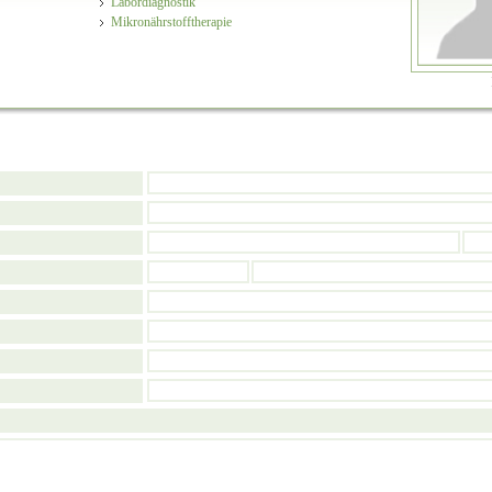
Labordiagnostik
Mikronährstofftherapie