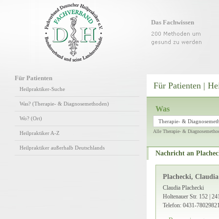
Das Fachwissen
Für Patienten
Für Patienten | He
Heilpraktiker-Suche
Was? (Therapie- & Diagnosemethoden)
Was
Wo? (Ort)
Therapie- & Diagnosemet
Alle Therapie- & Diagnosemetho
Heilpraktiker A-Z
Heilpraktiker außerhalb Deutschlands
Nachricht an Plachec
Plachecki, Claudia
Claudia Plachecki
Holtenauer Str. 152 | 24
Telefon: 0431-7802982