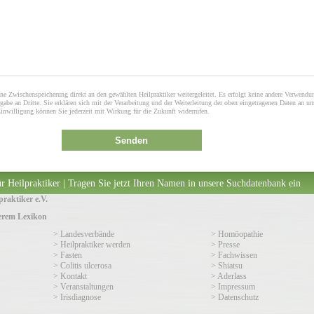
ne Zwischenspeicherung direkt an den gewählten Heilpraktiker weitergeleitet. Es erfolgt keine andere Verwendu
gabe an Dritte. Sie erklären sich mit der Verarbeitung und der Weiterleitung der oben eingetragenen Daten an un
Einwilligung können Sie jederzeit mit Wirkung für die Zukunft widerrufen.
Senden
r Heilpraktiker | Tragen Sie jetzt Ihren Namen in unsere Suchdatenbank ein
raktiker e.V.
serem Lexikon
> Landesverbände
> Homöopathie
> Heilpraktiker werden
> Presse
> Fasten
> Fachwissen
> Colitis ulcerosa
> Shiatsu
> Kontakt
> Aderlass
> Veranstaltungen
> Impressum
> Irisdiagnose
> Datenschutz