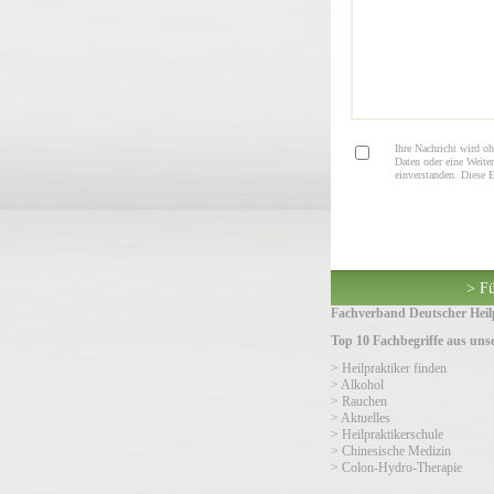
Ihre Nachricht wird oh
Daten oder eine Weiter
einverstanden. Diese 
> Fü
Fachverband Deutscher Heilp
Top 10 Fachbegriffe aus un
> Heilpraktiker finden
> Alkohol
> Rauchen
> Aktuelles
> Heilpraktikerschule
> Chinesische Medizin
> Colon-Hydro-Therapie