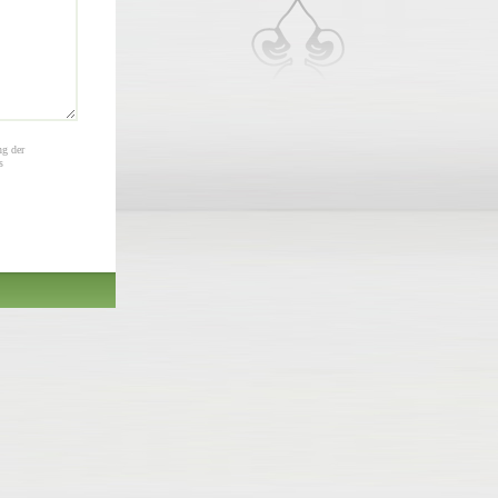
ng der
s