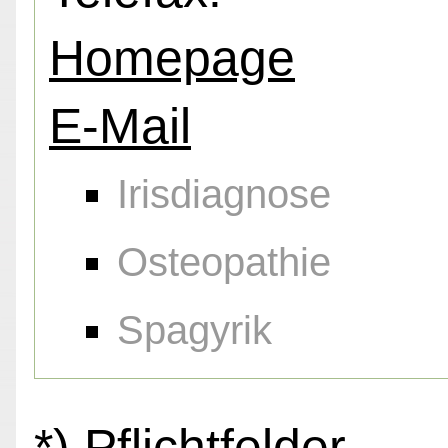
Homepage
E-Mail
Irisdiagnose
Osteopathie
Spagyrik
*) Pflichtfelder