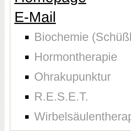
E-Mail
Biochemie (Schüßl
Hormontherapie
Ohrakupunktur
R.E.S.E.T.
Wirbelsäulenthera