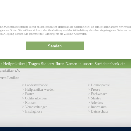
ne Zwischenspeicherung direkt an den gewählten Heilpraktiker weitergeleitet. Es erfolgt keine andere Verwendu
gabe an Dritte. Sie erklären sich mit der Verarbeitung und der Weiterleitung der oben eingetragenen Daten an un
Einwilligung können Sie jederzeit mit Wirkung für die Zukunft widerrufen.
Senden
r Heilpraktiker | Tragen Sie jetzt Ihren Namen in unsere Suchdatenbank ein
raktiker e.V.
serem Lexikon
> Landesverbände
> Homöopathie
> Heilpraktiker werden
> Presse
> Fasten
> Fachwissen
> Colitis ulcerosa
> Shiatsu
> Kontakt
> Aderlass
> Veranstaltungen
> Impressum
> Irisdiagnose
> Datenschutz