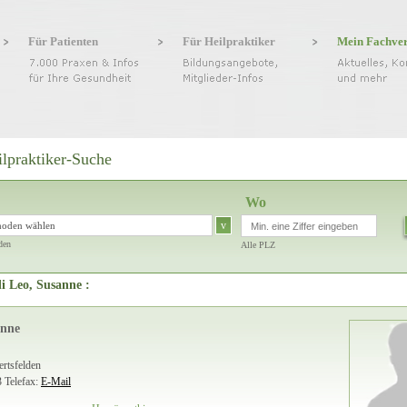
Für Patienten
Für Heilpraktiker
Mein Fachve
ilpraktiker-Suche
Wo
v
hoden wählen
den
Alle PLZ
i Leo, Susanne :
anne
rtsfelden
3
Telefax:
E-Mail