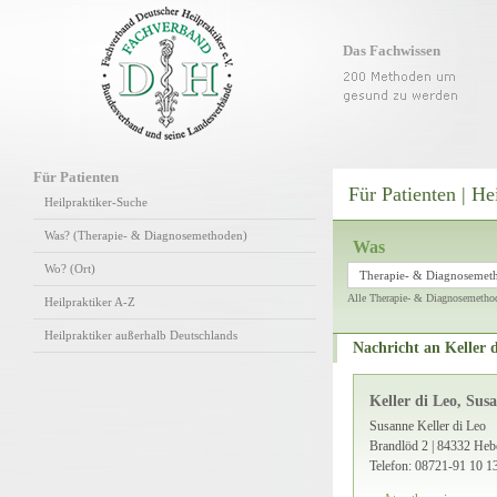
Das Fachwissen
Für Patienten
Für Patienten | He
Heilpraktiker-Suche
Was? (Therapie- & Diagnosemethoden)
Was
Wo? (Ort)
Therapie- & Diagnosemet
Alle Therapie- & Diagnosemetho
Heilpraktiker A-Z
Heilpraktiker außerhalb Deutschlands
Nachricht an Keller d
Keller di Leo, Sus
Susanne Keller di Leo
Brandlöd 2 | 84332 Hebe
Telefon: 08721-91 10 1