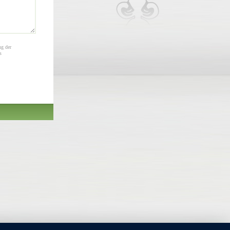
ng der
s