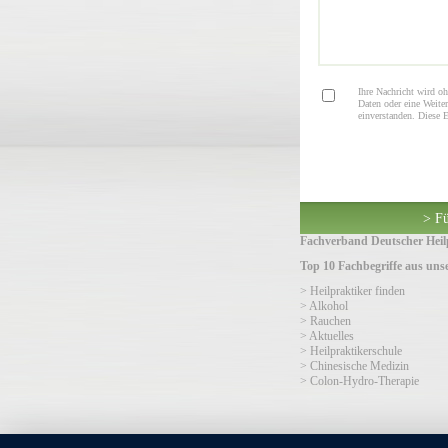
Ihre Nachricht wird oh
Daten oder eine Weiter
einverstanden. Diese 
> Fü
Fachverband Deutscher Heilp
Top 10 Fachbegriffe aus un
> Heilpraktiker finden
> Alkohol
> Rauchen
> Aktuelles
> Heilpraktikerschule
> Chinesische Medizin
> Colon-Hydro-Therapie