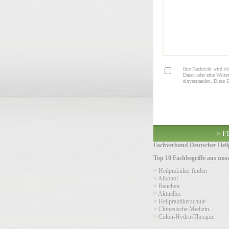
Ihre Nachricht wird oh
Daten oder eine Weiter
einverstanden. Diese 
> Fü
Fachverband Deutscher Heilp
Top 10 Fachbegriffe aus un
> Heilpraktiker finden
> Alkohol
> Rauchen
> Aktuelles
> Heilpraktikerschule
> Chinesische Medizin
> Colon-Hydro-Therapie