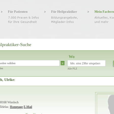
Für Patienten
Für Heilpraktiker
Mein Fachve
ilpraktiker-Suche
Wo
v
hoden wählen
den
Alle PLZ
h, Ulrike:
 69168 Wiesloch
Telefax:
Homepage
E-Mail