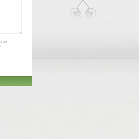
ng der
s