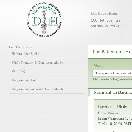
Das Fachwissen
Für Patienten
Für Patienten | He
Heilpraktiker-Suche
Was? (Therapie- & Diagnosemethoden)
Was
Wo? (Ort)
Therapie- & Diagnosemet
Alle Therapie- & Diagnosemetho
Heilpraktiker A-Z
Heilpraktiker außerhalb Deutschlands
Nachricht an Basenac
Basenach, Ulrike
Ulrike Basenach
In den Weinäckern 12 |
Telefon: 0179-6915355