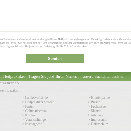
ne Zwischenspeicherung direkt an den gewählten Heilpraktiker weitergeleitet. Es erfolgt keine andere Verwendu
gabe an Dritte. Sie erklären sich mit der Verarbeitung und der Weiterleitung der oben eingetragenen Daten an un
Einwilligung können Sie jederzeit mit Wirkung für die Zukunft widerrufen.
Senden
r Heilpraktiker | Tragen Sie jetzt Ihren Namen in unsere Suchdatenbank ein
raktiker e.V.
serem Lexikon
> Landesverbände
> Homöopathie
> Heilpraktiker werden
> Presse
> Fasten
> Fachwissen
> Colitis ulcerosa
> Shiatsu
> Kontakt
> Aderlass
> Veranstaltungen
> Impressum
> Irisdiagnose
> Datenschutz