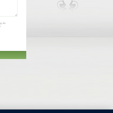
ng der
s