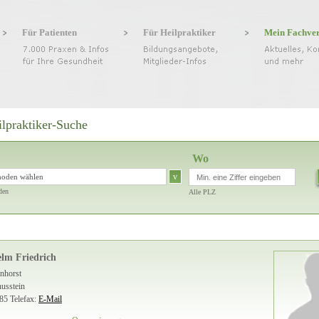
Für Patienten
Für Heilpraktiker
Mein Fachve
ilpraktiker-Suche
Wo
v
hoden wählen
den
Alle PLZ
elm Friedrich
nhorst
nusstein
 85
Telefax:
E-Mail