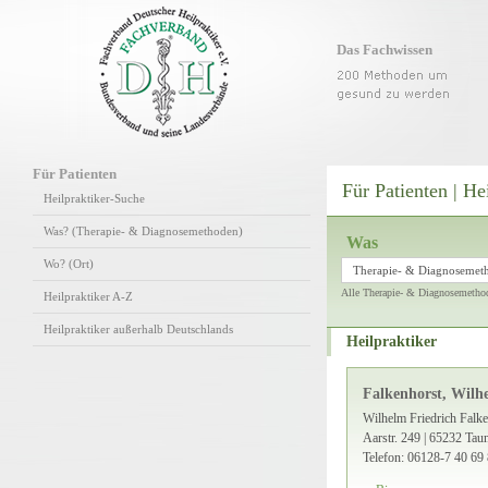
Das Fachwissen
Für Patienten
Für Patienten | He
Heilpraktiker-Suche
Was? (Therapie- & Diagnosemethoden)
Was
Wo? (Ort)
Therapie- & Diagnosemet
Alle Therapie- & Diagnosemetho
Heilpraktiker A-Z
Heilpraktiker außerhalb Deutschlands
Heilpraktiker
Falkenhorst, Wilh
Wilhelm Friedrich Falke
Aarstr. 249 | 65232 Tau
Telefon: 06128-7 40 69