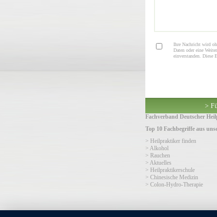
Ihre Nachricht wird oh
Daten oder eine Weiter
einverstanden. Diese 
> Fü
Fachverband Deutscher Heilp
Top 10 Fachbegriffe aus un
> Heilpraktiker finden
> Alkohol
> Rauchen
> Aktuelles
> Heilpraktikerschule
> Chinesische Medizin
> Colon-Hydro-Therapie