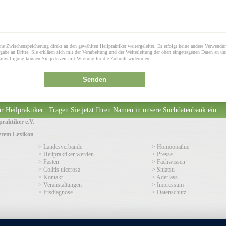
ne Zwischenspeicherung direkt an den gewählten Heilpraktiker weitergeleitet. Es erfolgt keine andere Verwendu
gabe an Dritte. Sie erklären sich mit der Verarbeitung und der Weiterleitung der oben eingetragenen Daten an un
Einwilligung können Sie jederzeit mit Wirkung für die Zukunft widerrufen.
Senden
r Heilpraktiker | Tragen Sie jetzt Ihren Namen in unsere Suchdatenbank ein
raktiker e.V.
serem Lexikon
> Landesverbände
> Homöopathie
> Heilpraktiker werden
> Presse
> Fasten
> Fachwissen
> Colitis ulcerosa
> Shiatsu
> Kontakt
> Aderlass
> Veranstaltungen
> Impressum
> Irisdiagnose
> Datenschutz