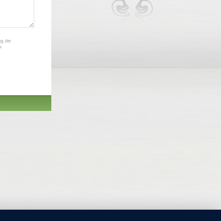
ng der
s