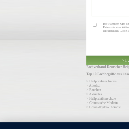
Ihre Nachricht wird oh
Daten oder eine Weiter
einverstanden. Diese 
> Fü
Fachverband Deutscher Heilp
Top 10 Fachbegriffe aus un
> Heilpraktiker finden
> Alkohol
> Rauchen
> Aktuelles
> Heilpraktikerschule
> Chinesische Medizin
> Colon-Hydro-Therapie