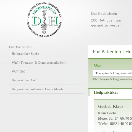
Das Fachwissen
Für Patienten
Für Patienten | He
Heilpraktiker-Suche
Was? (Therapie- & Diagnosemethoden)
Was
Wo? (Ort)
Therapie- & Diagnosemet
Alle Therapie- & Diagnosemetho
Heilpraktiker A-Z
Heilpraktiker außerhalb Deutschlands
Heilpraktiker
Goebel, Klaus
Klaus Goebel
Metzer Str. 17 | 66740 S
Telefon: 06831-46 00 0