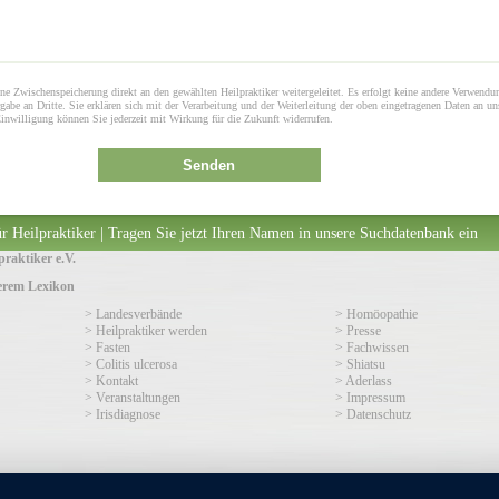
ne Zwischenspeicherung direkt an den gewählten Heilpraktiker weitergeleitet. Es erfolgt keine andere Verwendu
gabe an Dritte. Sie erklären sich mit der Verarbeitung und der Weiterleitung der oben eingetragenen Daten an un
Einwilligung können Sie jederzeit mit Wirkung für die Zukunft widerrufen.
Senden
r Heilpraktiker | Tragen Sie jetzt Ihren Namen in unsere Suchdatenbank ein
raktiker e.V.
serem Lexikon
> Landesverbände
> Homöopathie
> Heilpraktiker werden
> Presse
> Fasten
> Fachwissen
> Colitis ulcerosa
> Shiatsu
> Kontakt
> Aderlass
> Veranstaltungen
> Impressum
> Irisdiagnose
> Datenschutz