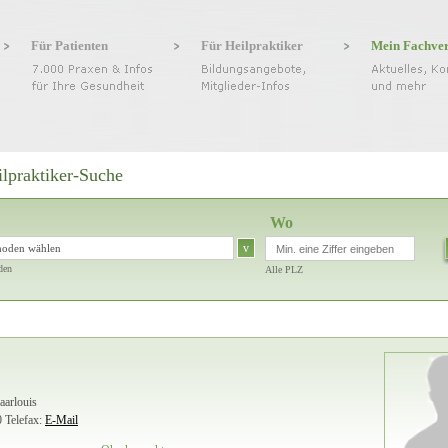
Für Patienten
Für Heilpraktiker
Mein Fachve
ilpraktiker-Suche
Wo
v
hoden wählen
den
Alle PLZ
aarlouis
0
Telefax:
E-Mail