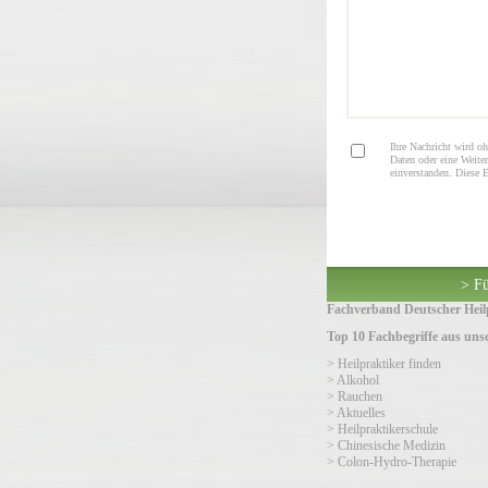
Ihre Nachricht wird oh
Daten oder eine Weiter
einverstanden. Diese 
> Fü
Fachverband Deutscher Heilp
Top 10 Fachbegriffe aus un
> Heilpraktiker finden
> Alkohol
> Rauchen
> Aktuelles
> Heilpraktikerschule
> Chinesische Medizin
> Colon-Hydro-Therapie