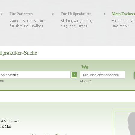
Für Patienten
Für Heilpraktiker
Mein Fachve
ilpraktiker-Suche
Wo
v
hoden wählen
den
Alle PLZ
24229 Strande
2
E-Mail