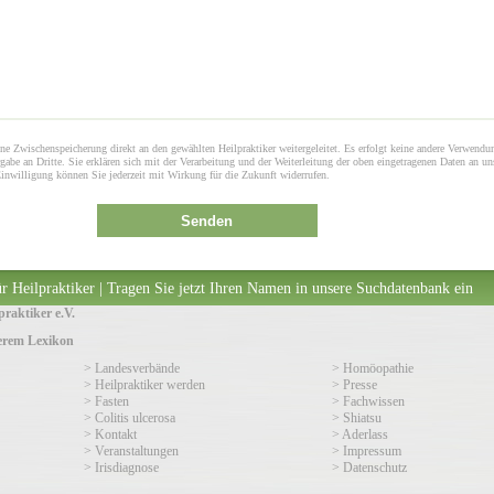
ne Zwischenspeicherung direkt an den gewählten Heilpraktiker weitergeleitet. Es erfolgt keine andere Verwendu
gabe an Dritte. Sie erklären sich mit der Verarbeitung und der Weiterleitung der oben eingetragenen Daten an un
Einwilligung können Sie jederzeit mit Wirkung für die Zukunft widerrufen.
Senden
r Heilpraktiker | Tragen Sie jetzt Ihren Namen in unsere Suchdatenbank ein
raktiker e.V.
serem Lexikon
> Landesverbände
> Homöopathie
> Heilpraktiker werden
> Presse
> Fasten
> Fachwissen
> Colitis ulcerosa
> Shiatsu
> Kontakt
> Aderlass
> Veranstaltungen
> Impressum
> Irisdiagnose
> Datenschutz