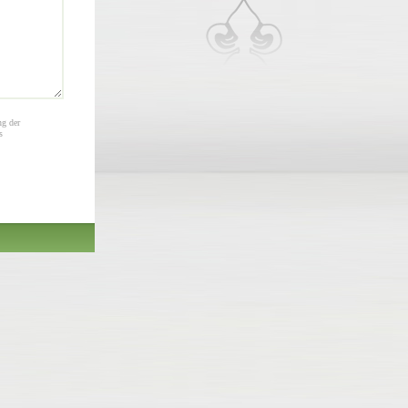
ng der
s