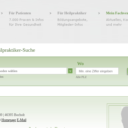
Für Patienten
Für Heilpraktiker
Mein Fachve
ilpraktiker-Suche
Wo
v
hoden wählen
den
Alle PLZ
 | 46395 Bocholt
0
Homepage
E-Mail