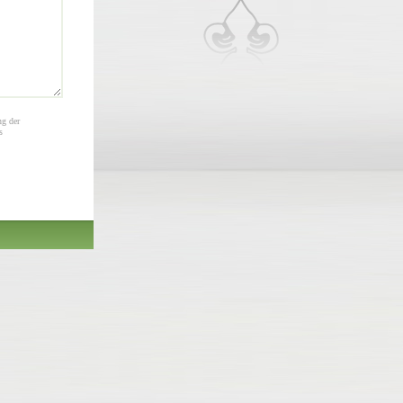
ng der
s