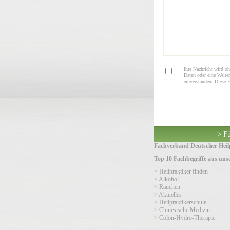
Ihre Nachricht wird oh
Daten oder eine Weiter
einverstanden. Diese 
> Fü
Fachverband Deutscher Heilp
Top 10 Fachbegriffe aus un
> Heilpraktiker finden
> Alkohol
> Rauchen
> Aktuelles
> Heilpraktikerschule
> Chinesische Medizin
> Colon-Hydro-Therapie