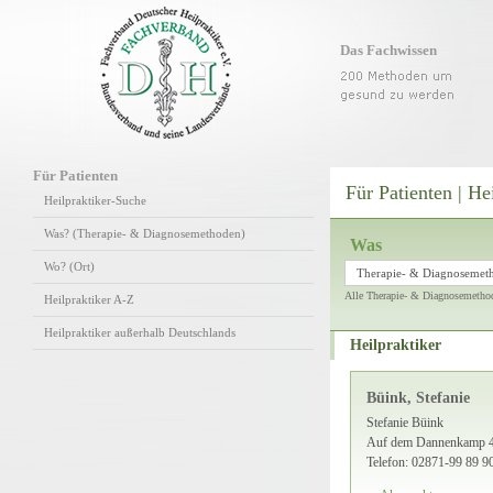
Das Fachwissen
Für Patienten
Für Patienten | He
Heilpraktiker-Suche
Was? (Therapie- & Diagnosemethoden)
Was
Wo? (Ort)
Therapie- & Diagnosemet
Alle Therapie- & Diagnosemetho
Heilpraktiker A-Z
Heilpraktiker außerhalb Deutschlands
Heilpraktiker
Büink, Stefanie
Stefanie Büink
Auf dem Dannenkamp 49
Telefon: 02871-99 89 9