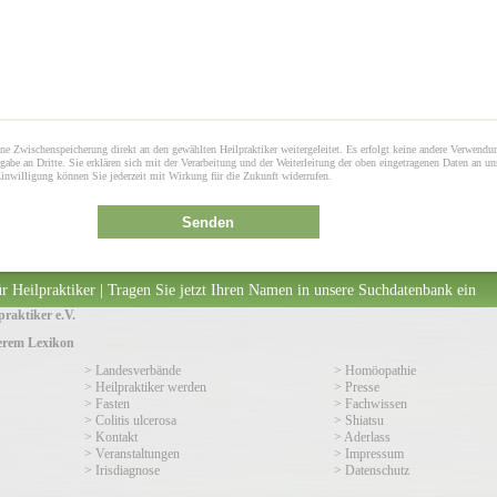
ne Zwischenspeicherung direkt an den gewählten Heilpraktiker weitergeleitet. Es erfolgt keine andere Verwendu
gabe an Dritte. Sie erklären sich mit der Verarbeitung und der Weiterleitung der oben eingetragenen Daten an un
Einwilligung können Sie jederzeit mit Wirkung für die Zukunft widerrufen.
Senden
r Heilpraktiker | Tragen Sie jetzt Ihren Namen in unsere Suchdatenbank ein
raktiker e.V.
serem Lexikon
> Landesverbände
> Homöopathie
> Heilpraktiker werden
> Presse
> Fasten
> Fachwissen
> Colitis ulcerosa
> Shiatsu
> Kontakt
> Aderlass
> Veranstaltungen
> Impressum
> Irisdiagnose
> Datenschutz