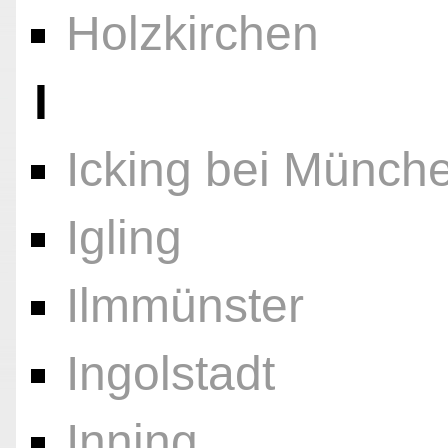
Holzkirchen
I
Icking bei Münch
Igling
Ilmmünster
Ingolstadt
Inning