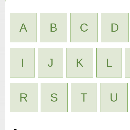
A
B
C
D
I
J
K
L
R
S
T
U