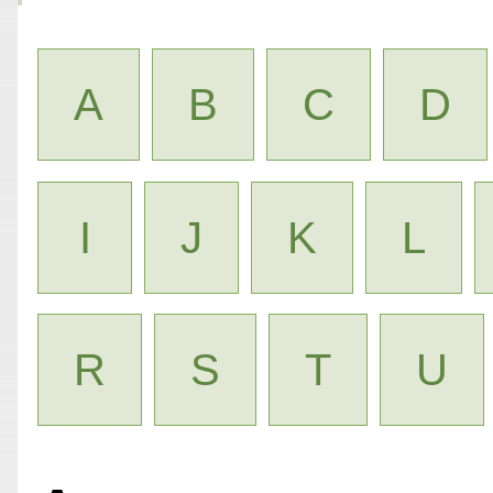
A
B
C
D
I
J
K
L
R
S
T
U