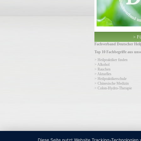
> Fü
Fachverband Deutscher Heilp
Top 10 Fachbegriffe aus un
> Heilpraktiker finden
> Alkohol
> Rauchen
> Aktuelles
> Heilpraktikerschule
> Chinesische Medizin
> Colon-Hydro-Therapie
Diese Seite nutzt Website Tracking-Technologien 