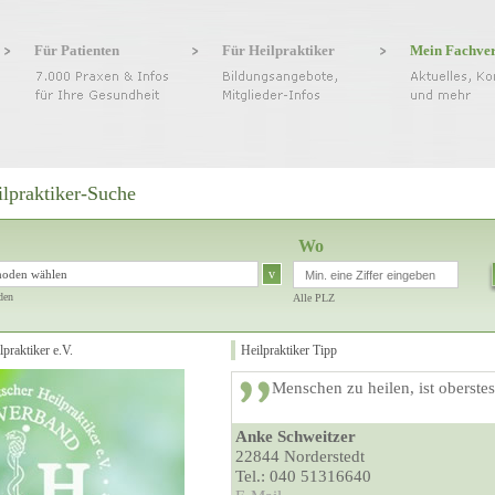
Für Patienten
Für Heilpraktiker
Mein Fachve
ilpraktiker-Suche
Wo
v
hoden wählen
den
Alle PLZ
praktiker e.V.
Heilpraktiker Tipp
Menschen zu heilen, ist oberstes
Anke Schweitzer
22844 Norderstedt
Tel.: 040 51316640