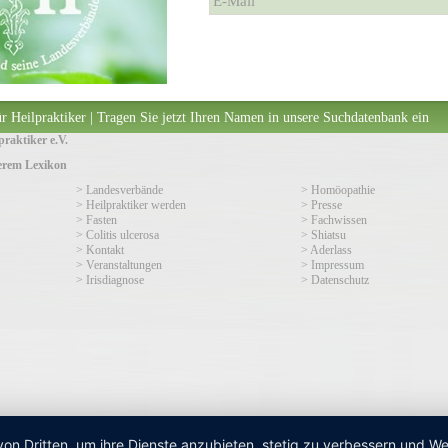
E-Mail
r Heilpraktiker | Tragen Sie jetzt Ihren Namen in unsere Suchdatenbank ein
raktiker e.V.
serem Lexikon
> Landesverbände
> Homöopathie
> Heilpraktiker werden
> Presse
> Fasten
> Fachwissen
> Colitis ulcerosa
> Shiatsu
> Kontakt
> Aderlass
> Veranstaltungen
> Impressum
> Irisdiagnose
> Datenschutz
von Dritten, um ihre Dienste anzubieten, stetig zu verbessern und 