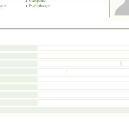
Osteopathie
apie
Psychotherapie