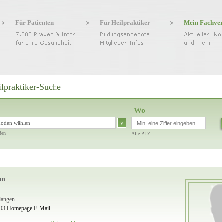
Für Patienten
Für Heilpraktiker
Mein Fachve
ilpraktiker-Suche
Wo
v
hoden wählen
den
Alle PLZ
an
langen
 03
Homepage
E-Mail