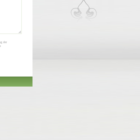
ng der
s