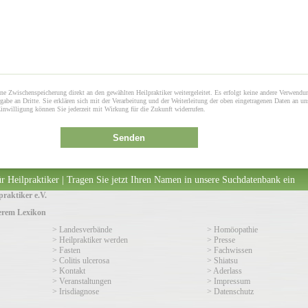
ne Zwischenspeicherung direkt an den gewählten Heilpraktiker weitergeleitet. Es erfolgt keine andere Verwendu
gabe an Dritte. Sie erklären sich mit der Verarbeitung und der Weiterleitung der oben eingetragenen Daten an un
Einwilligung können Sie jederzeit mit Wirkung für die Zukunft widerrufen.
Senden
r Heilpraktiker | Tragen Sie jetzt Ihren Namen in unsere Suchdatenbank ein
raktiker e.V.
serem Lexikon
> Landesverbände
> Homöopathie
> Heilpraktiker werden
> Presse
> Fasten
> Fachwissen
> Colitis ulcerosa
> Shiatsu
> Kontakt
> Aderlass
> Veranstaltungen
> Impressum
> Irisdiagnose
> Datenschutz