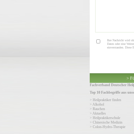
Ihre Nachricht wird oh
Daten oder eine Weiter
einverstanden. Diese 
> Fü
Fachverband Deutscher Heilp
Top 10 Fachbegriffe aus un
> Heilpraktiker finden
> Alkohol
> Rauchen
> Aktuelles
> Heilpraktikerschule
> Chinesische Medizin
> Colon-Hydro-Therapie