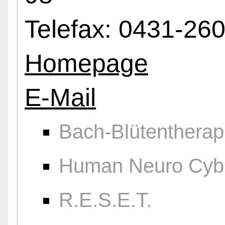
Telefax: 0431-26
Homepage
E-Mail
Bach-Blütentherap
Human Neuro Cybr
R.E.S.E.T.