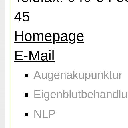
45
Homepage
E-Mail
Augenakupunktur
Eigenblutbehandl
NLP