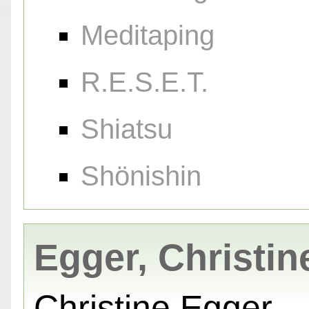
Meditaping
R.E.S.E.T.
Shiatsu
Shönishin
Egger, Christin
Christine Egger