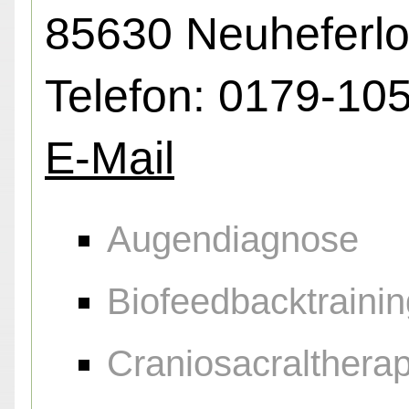
85630 Neuheferl
Telefon: 0179-10
E-Mail
Augendiagnose
Biofeedbacktrainin
Craniosacraltherap