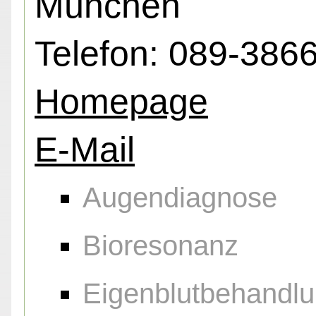
München
Telefon: 089-386
Homepage
E-Mail
Augendiagnose
Bioresonanz
Eigenblutbehandl