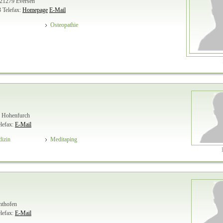
 21279 Eversen
3
Telefax:
Homepage
E-Mail
Osteopathie
8 Hohenfurch
lefax:
E-Mail
dizin
Meditaping
onthofen
lefax:
E-Mail