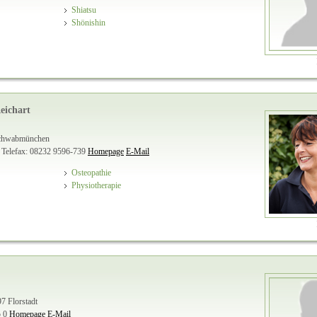
Shiatsu
Shönishin
eichart
 Schwabmünchen
Telefax: 08232 9596-739
Homepage
E-Mail
Osteopathie
Physiotherapie
97 Florstadt
 0
Homepage
E-Mail