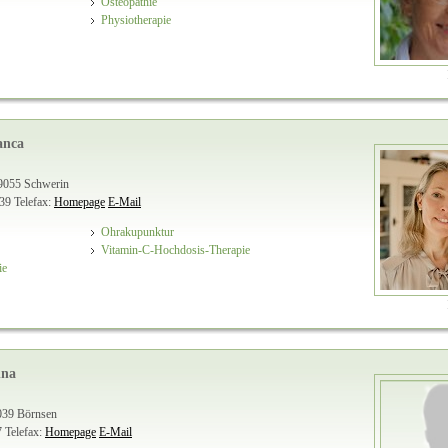
Osteopathie
Physiotherapie
anca
19055 Schwerin
 39
Telefax:
Homepage
E-Mail
Ohrakupunktur
Vitamin-C-Hochdosis-Therapie
ie
nna
039 Börnsen
7
Telefax:
Homepage
E-Mail