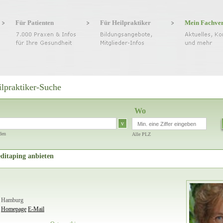
Für Patienten
Für Heilpraktiker
Mein Fachve
ilpraktiker-Suche
Wo
v
den
Alle PLZ
editaping anbieten
91 Hamburg
Homepage
E-Mail