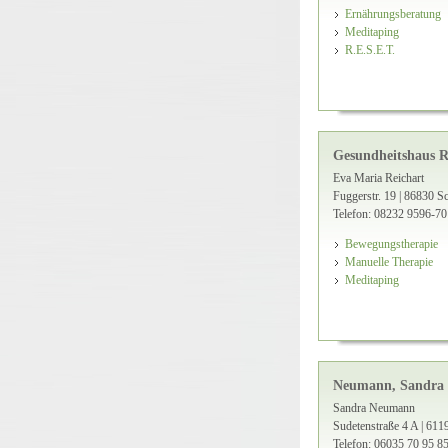
Ernährungsberatung
Meditaping
R.E.S.E.T.
Gesundheitshaus R
Eva Maria Reichart
Fuggerstr. 19 | 86830
Telefon: 08232 9596-70
Bewegungstherapie
Manuelle Therapie
Meditaping
Neumann, Sandra
Sandra Neumann
Sudetenstraße 4 A | 611
Telefon: 06035 70 95 85