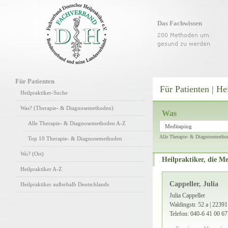
Das Fachwissen
Für Patienten
Für Patienten | He
Heilpraktiker-Suche
Was? (Therapie- & Diagnosemethoden)
Was
Alle Therapie- & Diagnosemethoden A-Z
Meditaping
Alle Therapie- & Diagnosemetho
Top 10 Therapie- & Diagnosemethoden
Wo? (Ort)
Heilpraktiker, die M
Heilpraktiker A-Z
Cappeller, Julia
Heilpraktiker außerhalb Deutschlands
Julia Cappeller
Waldingstr. 52 a | 223
Telefon: 040-6 41 00 67